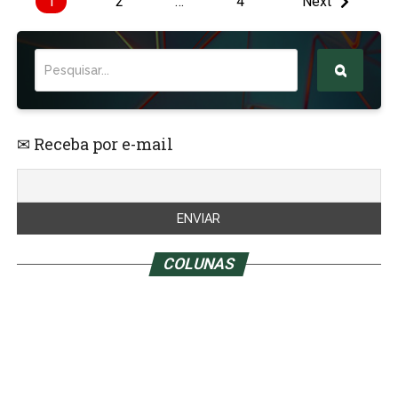
1
2
…
4
Next
✉ Receba por e-mail
COLUNAS