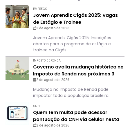
EMPREGO
Jovem Aprendiz Cigás 2025: Vagas
de Estágio e Trainee
3 de agosto de 2026
Jovem Aprendiz Cigás 2025: Inscrições
abertas para o programa de estágio e
trainee na Cigás.
IMPOSTO DE RENDA
Governo avalia mudança histórica no
Imposto de Renda nos próximos 3
anos
2 de agosto de 2026
Mudança no Imposto de Renda pode
impactar toda a população brasileira.
CNH
Quem tem multa pode acessar
pontuação da CNH via celular nesta
cidade; entenda o passo a passo
2 de agosto de 2026