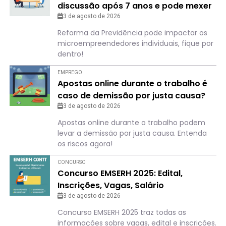
discussão após 7 anos e pode mexer
com o bolso de quem é MEI
3 de agosto de 2026
Reforma da Previdência pode impactar os
microempreendedores individuais, fique por
dentro!
EMPREGO
Apostas online durante o trabalho é
caso de demissão por justa causa?
Entenda o que pode acontecer
3 de agosto de 2026
Apostas online durante o trabalho podem
levar a demissão por justa causa. Entenda
os riscos agora!
CONCURSO
Concurso EMSERH 2025: Edital,
Inscrições, Vagas, Salário
3 de agosto de 2026
Concurso EMSERH 2025 traz todas as
informações sobre vagas, edital e inscrições.