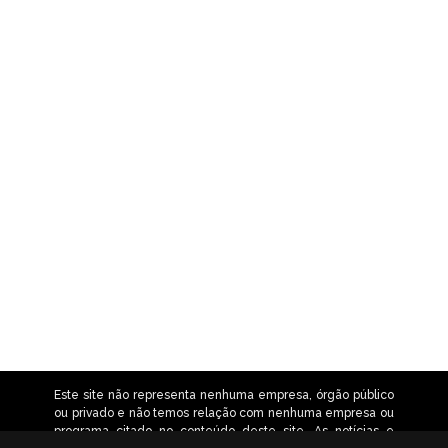
Este site não representa nenhuma empresa, órgão público
ou privado e não temos relação com nenhuma empresa ou
programa citado no conteúdo deste site. As notícias e