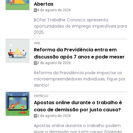
Abertas
4 de agosto de 2026
BCPar Trabalhe Conosco apresenta
oportunidades de emprego imperdíveis para
2025.
INSS
Reforma da Previdência entra em
discussão após 7 anos e pode mexer
com o bolso de quem é MEI
3 de agosto de 2026
Reforma da Previdência pode impactar os
microempreendedores individuais, fique por
dentro!
EMPREGO
Apostas online durante o trabalho é
caso de demissão por justa causa?
Entenda o que pode acontecer
3 de agosto de 2026
Apostas online durante o trabalho podem
levar a demissão por justa causa. Entenda