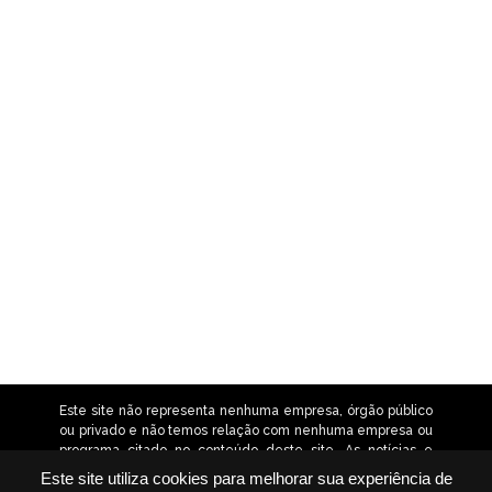
Este site não representa nenhuma empresa, órgão público
ou privado e não temos relação com nenhuma empresa ou
programa citado no conteúdo deste site. As notícias e
orientações contidas neste site têm caráter informativo.
Este site utiliza cookies para melhorar sua experiência de
Não nos responsabilizamos por alterações nas condições