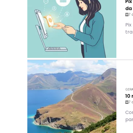
Pix
da
7 
Pix
tra
GER
10
7 
Con
par