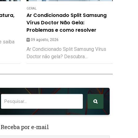
GERAL
atura,
Ar Condicionado Split Samsung
Vírus Doctor Não Gela:
Problemas e como resolver
09 agosto, 2026
e saiba
Ar Condicionado Split Samsung Vírus
Doctor não gela? Descubra...
 Receba por e-mail