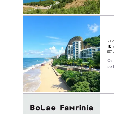
GER
10
7 
Os 
se