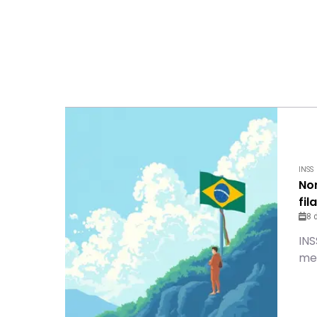
INSS
No
fil
8 
INS
me