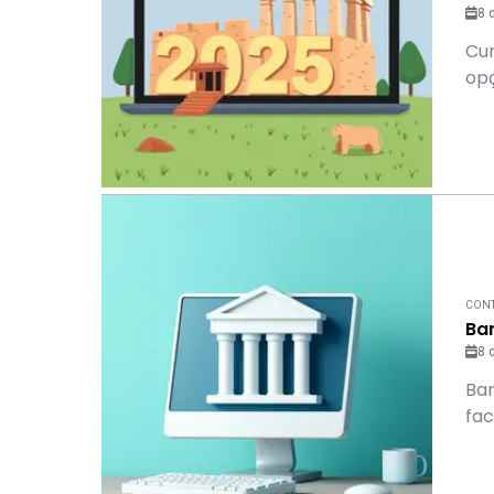
8 
Cur
opç
CONT
Ban
8 
Ban
fac