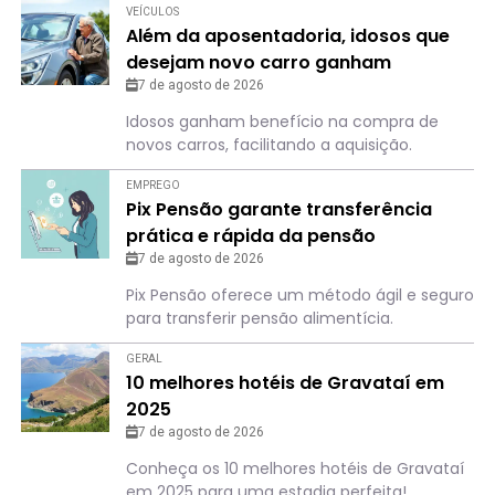
VEÍCULOS
Além da aposentadoria, idosos que
desejam novo carro ganham
“benefício”
7 de agosto de 2026
Idosos ganham benefício na compra de
novos carros, facilitando a aquisição.
EMPREGO
Pix Pensão garante transferência
prática e rápida da pensão
alimentícia; saiba como
7 de agosto de 2026
Pix Pensão oferece um método ágil e seguro
para transferir pensão alimentícia.
GERAL
10 melhores hotéis de Gravataí em
2025
7 de agosto de 2026
Conheça os 10 melhores hotéis de Gravataí
em 2025 para uma estadia perfeita!