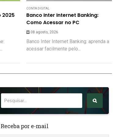
CONTA DIGITAL
o 2025
Banco Inter Internet Banking:
Como Acessar no PC
08 agosto, 2026
ne:
Banco Inter Internet Banking: aprenda a
..
acessar facilmente pelo...
 Receba por e-mail