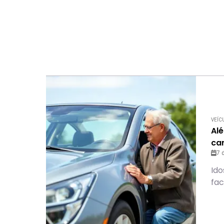
VEÍC
Al
ca
7 
Ido
fac