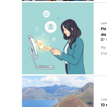
EMP
Pix
da
7 
Pix
tra
GER
10