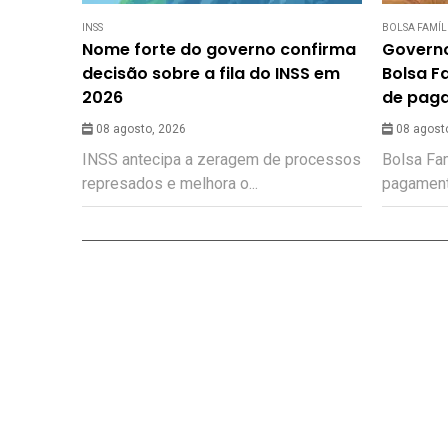
INSS
BOLSA FAMÍL
Nome forte do governo confirma
Governo
decisão sobre a fila do INSS em
Bolsa F
2026
de pag
08 agosto, 2026
08 agost
INSS antecipa a zeragem de processos
Bolsa Fam
represados e melhora o...
pagamento