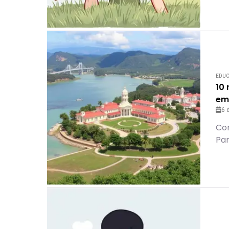
EDU
10
em
6 
Con
Par