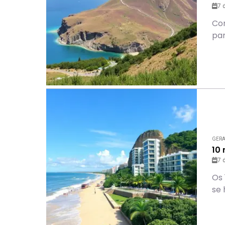
7 
Con
par
GER
10
7 
Os 
se