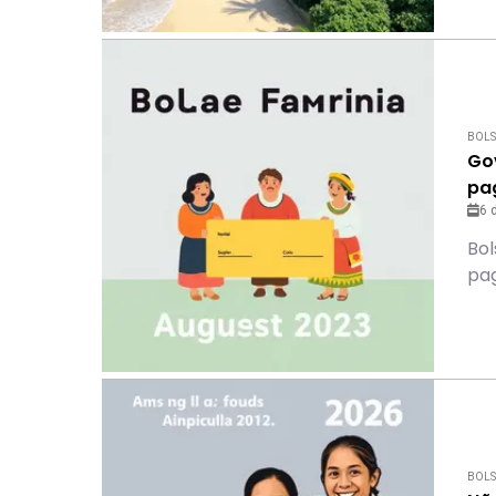
BOLS
Go
pa
6 
Bol
pa
BOLS