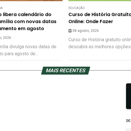
IA
EDUCAÇÃO
 libera calendário do
Curso de História Gratuit
amília com novas datas
Online: Onde Fazer
amento em agosto
08 agosto, 2026
o, 2026
Curso de História gratuito onli
ília divulga novas datas de
descubra as melhores opções.
 para agosto de...
MAIS RECENTES
✉