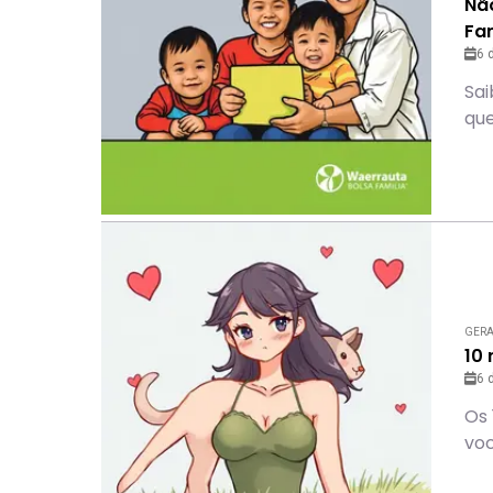
Nã
Fam
6 
Sai
que
GER
10 
6 
Os 
voc