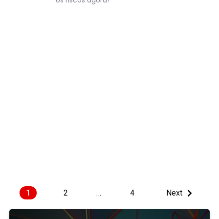
os riscos agora!
1
2
…
4
Next