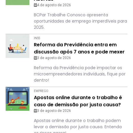
4 de agosto de 2026
BCPar Trabalhe Conosco apresenta
oportunidades de emprego imperdíveis para
2025.
INSS
Reforma da Previdência entra em
discussão após 7 anos e pode mexer
com o bolso de quem é MEI
3 de agosto de 2026
Reforma da Previdência pode impactar os
microempreendedores individuais, fique por
dentro!
EMPREGO
Apostas online durante o trabalho é
caso de demissão por justa causa?
Entenda o que pode acontecer
3 de agosto de 2026
Apostas online durante o trabalho podem
levar a demissão por justa causa. Entenda