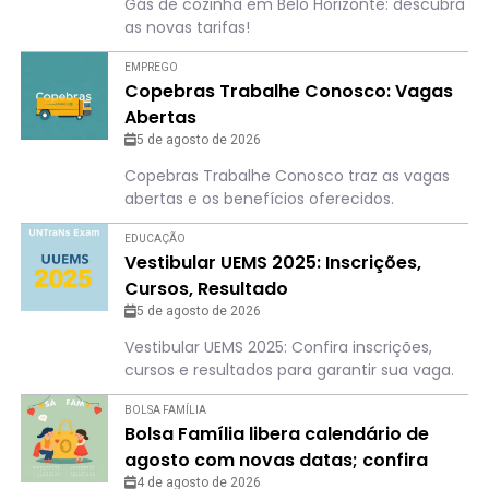
Gás de cozinha em Belo Horizonte: descubra
as novas tarifas!
EMPREGO
Copebras Trabalhe Conosco: Vagas
Abertas
5 de agosto de 2026
Copebras Trabalhe Conosco traz as vagas
abertas e os benefícios oferecidos.
EDUCAÇÃO
Vestibular UEMS 2025: Inscrições,
Cursos, Resultado
5 de agosto de 2026
Vestibular UEMS 2025: Confira inscrições,
cursos e resultados para garantir sua vaga.
BOLSA FAMÍLIA
Bolsa Família libera calendário de
agosto com novas datas; confira
para não perder o dia
4 de agosto de 2026