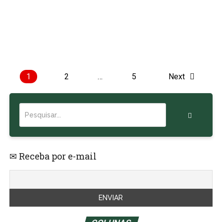
1
2
…
5
Next
✉ Receba por e-mail